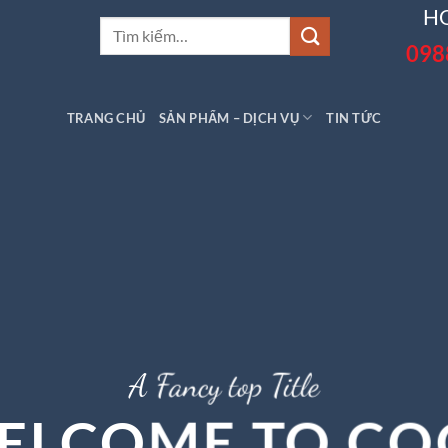
HO
Tìm
098
kiếm:
TRANG CHỦ
SẢN PHẨM – DỊCH VỤ
TIN TỨC
A Fancy top Title
ELCOME TO CO