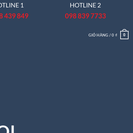
TLINE 1
HOTLINE 2
8 439 849
098 839 7733
0
GIỎ HÀNG /
0
₫
OL