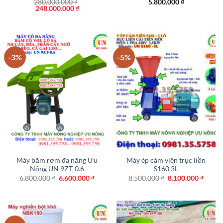
280.000.000
₫
5.800.000
₫
Giá
Giá
248.000.000
₫
gốc
hiện
là:
tại
280.000.000 ₫.
là:
248.000.000 ₫.
-3%
-5%
Máy băm rơm đa năng Ưu
Máy ép cám viên trục liền
Nông UN 9ZT-0.6
S160 3L
Giá
Giá
Giá
Giá
6.800.000
₫
6.600.000
₫
8.500.000
₫
8.100.000
₫
gốc
hiện
gốc
hiện
là:
tại
là:
tại
6.800.000 ₫.
là:
8.500.000 ₫.
là:
6.600.000 ₫.
8.100.