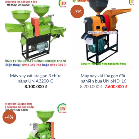
-7%
Máy xay xát lúa gạo 3 chức
Máy xay xát lúa gạo đầu
năng UN A3200-C
nghiền búa UN 6ND-16
Giá
Giá
8.100.000
₫
8.200.000
₫
7.600.000
₫
gốc
hiện
là:
tại
8.200.000 ₫.
là:
7.600.
-4%