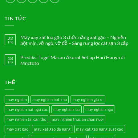
TIN TỨC
Máy xay xát lúa gạo 3 chức năng xát gạo – Nghiền
22
Th8
bột mịn, vỡ ngô, vỡ đỗ – Sàng rung lọc cát sạn 3 cấp
Không
có
Prediksi Togel Macau Akurat Setiap Hari Hanya di
18
bình
luận
Th7
Mnctoto
ở
Máy
Không
xay
có
xát
bình
THẺ
lúa
luận
gạo
ở
3
Prediksi
chức
Togel
năng
Macau
may nghien
may nghien bot kho
may nghien gia re
xát
Akurat
gạo
Setiap
may nghien hat ngu coc
may nghien lua
may nghien ngo
–
Hari
Nghiền
Hanya
bột
di
may nghien tai can tho
may nghien thuc an chan nuoi
mịn,
Mnctoto
vỡ
may xat gao
may xat gao da nang
may xat gao nang suat cao
ngô,
vỡ
đỗ