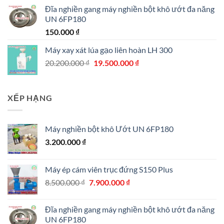
là:
tại
Đĩa nghiền gang máy nghiền bột khô ướt đa năng
8.500.000 ₫.
là:
UN 6FP180
7.900.000 ₫.
150.000
₫
Máy xay xát lúa gạo liên hoàn LH 300
Giá
Giá
20.200.000
₫
19.500.000
₫
gốc
hiện
là:
tại
20.200.000 ₫.
là:
XẾP HẠNG
19.500.000 ₫.
Máy nghiền bột khô Ướt UN 6FP180
3.200.000
₫
Máy ép cám viên trục đứng S150 Plus
Giá
Giá
8.500.000
₫
7.900.000
₫
gốc
hiện
là:
tại
Đĩa nghiền gang máy nghiền bột khô ướt đa năng
8.500.000 ₫.
là:
UN 6FP180
7.900.000 ₫.