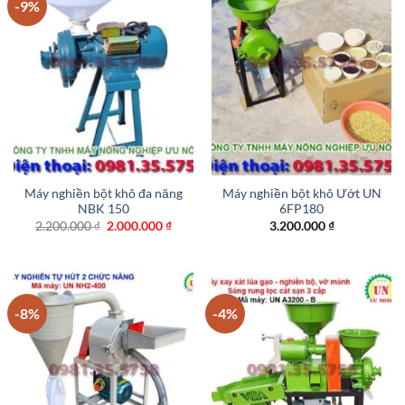
-9%
Máy nghiền bột khô đa năng
Máy nghiền bột khô Ướt UN
NBK 150
6FP180
Giá
Giá
2.200.000
₫
2.000.000
₫
3.200.000
₫
gốc
hiện
là:
tại
2.200.000 ₫.
là:
2.000.000 ₫.
-8%
-4%