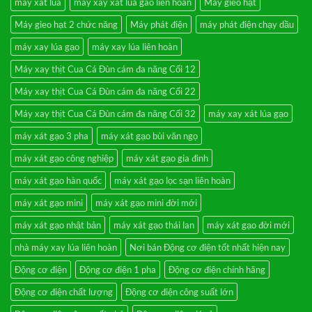
may xat lua
may xay xat lua gao lien hoan
Máy gieo hạt
–
Sàng
Máy gieo hạt 2 chức năng
Máy phát điện
máy phát điện chạy dầu
rung
lọc
cát
máy xay lúa gạo
máy xay lúa liên hoàn
sạn
3
Máy xay thịt Cua Cá Đùn cám đa năng Cối 12
cấp
Máy xay thịt Cua Cá Đùn cám đa năng Cối 22
Máy xay thịt Cua Cá Đùn cám đa năng Cối 32
máy xay xát lúa gạo
máy xát gạo 3 pha
máy xát gạo bùi văn ngọ
máy xát gạo công nghiệp
máy xát gạo gia đình
máy xát gạo hàn quốc
máy xát gạo lọc sạn liên hoàn
máy xát gạo mini
máy xát gạo mini đời mới
máy xát gạo nhật bản
máy xát gạo thái lan
máy xát gạo đời mới
nhà máy xay lúa liên hoàn
Nơi bán Động cơ điện tốt nhất hiện nay
Động cơ điện
Động cơ điện 1 pha
Động cơ điện chính hãng
Động cơ điện chất lượng
Động cơ điện công suất lớn