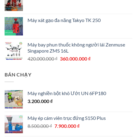
Máy xát gạo đa năng Takyo TK 250
Máy bay phun thuốc không người lái Zenmuse
Singapore ZMS 16L
Giá
Giá
420.000.000
₫
360.000.000
₫
gốc
hiện
là:
tại
BÁN CHẠY
420.000.000 ₫.
là:
360.000.000 ₫.
Máy nghiền bột khô Ướt UN 6FP180
3.200.000
₫
Máy ép cám viên trục đứng S150 Plus
Giá
Giá
8.500.000
₫
7.900.000
₫
gốc
hiện