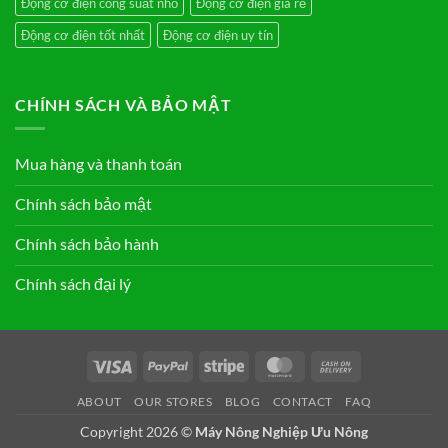
Động cơ điện công suất nhỏ
Động cơ điện giá rẻ
Động cơ điện tốt nhất
Động cơ điện uy tín
CHÍNH SÁCH VÀ BẢO MẬT
Mua hàng và thanh toán
Chính sách bảo mật
Chính sách bảo hành
Chính sách đại lý
Visa
PayPal
Stripe
MasterCard
Cash
On
ABOUT
OUR STORES
BLOG
CONTACT
FAQ
Delivery
Copyright 2026 ©
Máy Nông Nghiệp Ưu Nông