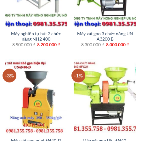
Máy nghiền tự hút 2 chức
Máy xát gạo 3 chức năng UN
năng NH2 400
A3200 B
Giá
Giá
Giá
Giá
8.900.000
₫
8.200.000
₫
8.300.000
₫
8.000.000
₫
gốc
hiện
gốc
hiện
là:
tại
là:
tại
8.900.000 ₫.
là:
8.300.000 ₫.
là:
8.200.000 ₫.
8.000.
-3%
-1%
Máy xát gạo UN-6N40-
Máy xát gạo mini 6N40-D