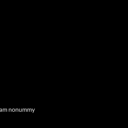
E
d diam nonummy