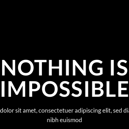
NOTHING IS
IMPOSSIBL
olor sit amet, consectetuer adipiscing elit, se
nibh euismod