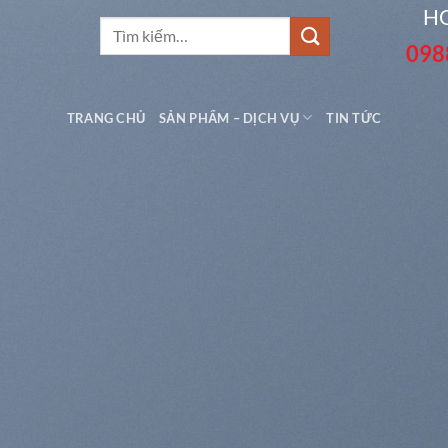
HO
Tìm
098
kiếm:
TRANG CHỦ
SẢN PHẨM – DỊCH VỤ
TIN TỨC