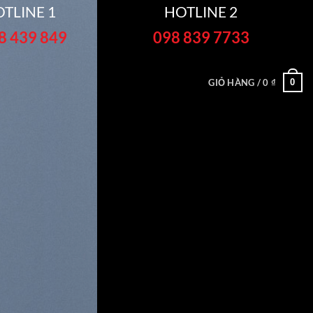
TLINE 1
HOTLINE 2
8 439 849
098 839 7733
0
GIỎ HÀNG /
0
₫