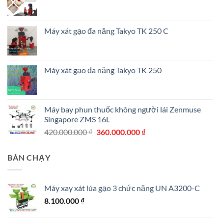
Máy xát gạo đa năng Takyo TK 250 C
Máy xát gạo đa năng Takyo TK 250
Máy bay phun thuốc không người lái Zenmuse
Singapore ZMS 16L
Giá
Giá
420.000.000
₫
360.000.000
₫
gốc
hiện
là:
tại
BÁN CHẠY
420.000.000 ₫.
là:
360.000.000 ₫.
Máy xay xát lúa gạo 3 chức năng UN A3200-C
8.100.000
₫