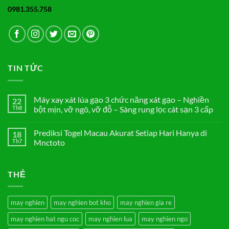
0981.355.758
TIN TỨC
Máy xay xát lúa gạo 3 chức năng xát gạo – Nghiền
22
Th8
bột mịn, vỡ ngô, vỡ đỗ – Sàng rung lọc cát sạn 3 cấp
Không
có
Prediksi Togel Macau Akurat Setiap Hari Hanya di
18
bình
luận
Th7
Mnctoto
ở
Máy
Không
xay
có
xát
bình
THẺ
lúa
luận
gạo
ở
3
Prediksi
chức
Togel
năng
Macau
may nghien
may nghien bot kho
may nghien gia re
xát
Akurat
gạo
Setiap
may nghien hat ngu coc
may nghien lua
may nghien ngo
–
Hari
Nghiền
Hanya