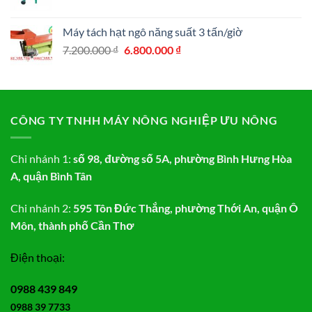
Máy tách hạt ngô năng suất 3 tấn/giờ
Giá
Giá
7.200.000
₫
6.800.000
₫
gốc
hiện
là:
tại
7.200.000 ₫.
là:
6.800.000 ₫.
CÔNG TY TNHH MÁY NÔNG NGHIỆP ƯU NÔNG
Chi nhánh 1:
số 98, đường số 5A, phường Bình Hưng Hòa
A, quận Bình Tân
Chi nhánh 2:
595 Tôn Đức Thắng, phường Thới An, quận Ô
Môn, thành phố Cần Thơ
Điện thoại:
0988 439 849
0988 39 7733