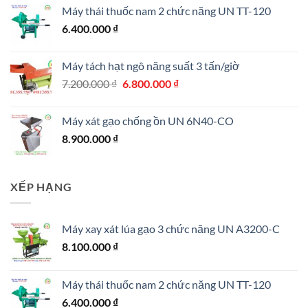
Máy thái thuốc nam 2 chức năng UN TT-120
6.400.000
₫
Máy tách hạt ngô năng suất 3 tấn/giờ
Giá
Giá
7.200.000
₫
6.800.000
₫
gốc
hiện
là:
tại
Máy xát gạo chống ồn UN 6N40-CO
7.200.000 ₫.
là:
8.900.000
₫
6.800.000 ₫.
XẾP HẠNG
Máy xay xát lúa gạo 3 chức năng UN A3200-C
8.100.000
₫
Máy thái thuốc nam 2 chức năng UN TT-120
6.400.000
₫