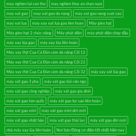
bột
di
may nghien tai can tho
may nghien thuc an chan nuoi
mịn,
Mnctoto
vỡ
may xat gao
may xat gao da nang
may xat gao nang suat cao
ngô,
vỡ
đỗ
may xat lua
may xay xat lua gao lien hoan
Máy gieo hạt
–
Sàng
Máy gieo hạt 2 chức năng
Máy phát điện
máy phát điện chạy dầu
rung
lọc
cát
máy xay lúa gạo
máy xay lúa liên hoàn
sạn
3
Máy xay thịt Cua Cá Đùn cám đa năng Cối 12
cấp
Máy xay thịt Cua Cá Đùn cám đa năng Cối 22
Máy xay thịt Cua Cá Đùn cám đa năng Cối 32
máy xay xát lúa gạo
máy xát gạo 3 pha
máy xát gạo bùi văn ngọ
máy xát gạo công nghiệp
máy xát gạo gia đình
máy xát gạo hàn quốc
máy xát gạo lọc sạn liên hoàn
máy xát gạo mini
máy xát gạo mini đời mới
máy xát gạo nhật bản
máy xát gạo thái lan
máy xát gạo đời mới
nhà máy xay lúa liên hoàn
Nơi bán Động cơ điện tốt nhất hiện nay