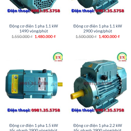
Động cơ điện 1 pha 1.1 kW
Động cơ điện 1 pha 1.1 kW
1490 vòng/phút
2900 vòng/phút
Giá
Giá
Giá
Giá
1.550.000
₫
1.480.000
₫
1.500.000
₫
1.400.000
₫
gốc
hiện
gốc
hiện
là:
tại
là:
tại
1.550.000 ₫.
là:
1.500.000 ₫.
là:
1.480.000 ₫.
1.400.
Động cơ điện 1 pha 1.5 kW
Động cơ điện 1 pha 2.2 kW
tốc nhanh 2900 vòng/phút
tốc nhanh 2900 vòng/phút