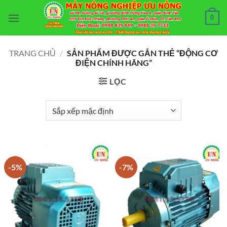
Bỏ
0
qua
nội
dung
TRANG CHỦ
/
SẢN PHẨM ĐƯỢC GẮN THẺ “ĐỘNG CƠ
ĐIỆN CHÍNH HÃNG”
LỌC
-5%
-7%