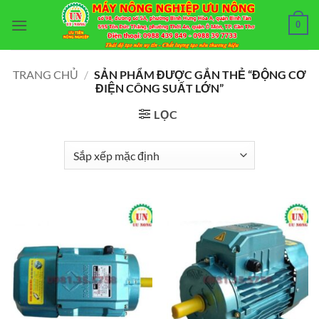
Bỏ
0
qua
nội
dung
TRANG CHỦ
/
SẢN PHẨM ĐƯỢC GẮN THẺ “ĐỘNG CƠ
ĐIỆN CÔNG SUẤT LỚN”
LỌC