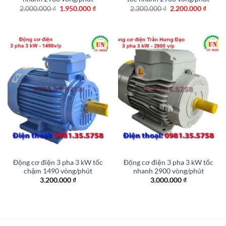
Giá
Giá
Giá
Giá
2.000.000
₫
1.950.000
₫
2.300.000
₫
2.200.000
₫
gốc
hiện
gốc
hiện
là:
tại
là:
tại
2.000.000 ₫.
là:
2.300.000 ₫.
là:
1.950.000 ₫.
2.200.
Động cơ điện 3 pha 3 kW tốc
Động cơ điện 3 pha 3 kW tốc
chậm 1490 vòng/phút
nhanh 2900 vòng/phút
3.200.000
₫
3.000.000
₫