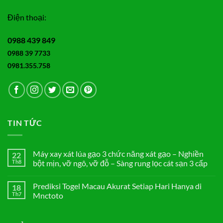
Điện thoại:
0988 439 849
0988 39 7733
0981.355.758
TIN TỨC
Máy xay xát lúa gạo 3 chức năng xát gạo – Nghiền
22
Th8
bột mịn, vỡ ngô, vỡ đỗ – Sàng rung lọc cát sạn 3 cấp
Không
có
Prediksi Togel Macau Akurat Setiap Hari Hanya di
18
bình
luận
Th7
Mnctoto
ở
Máy
Không
xay
có
xát
bình