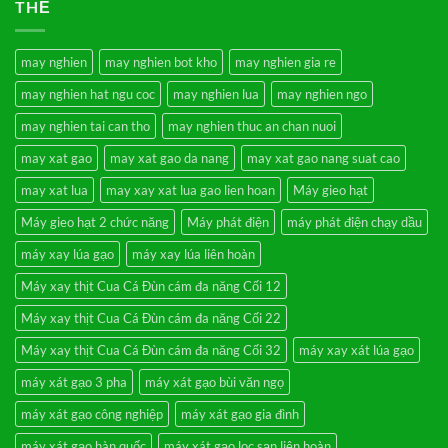
THẺ
lúa
luận
gạo
ở
3
Prediksi
chức
Togel
năng
Macau
may nghien
may nghien bot kho
may nghien gia re
xát
Akurat
gạo
Setiap
may nghien hat ngu coc
may nghien lua
may nghien ngo
–
Hari
Nghiền
Hanya
bột
di
may nghien tai can tho
may nghien thuc an chan nuoi
mịn,
Mnctoto
vỡ
may xat gao
may xat gao da nang
may xat gao nang suat cao
ngô,
vỡ
đỗ
may xat lua
may xay xat lua gao lien hoan
Máy gieo hạt
–
Sàng
Máy gieo hạt 2 chức năng
Máy phát điện
máy phát điện chạy dầu
rung
lọc
cát
máy xay lúa gạo
máy xay lúa liên hoàn
sạn
3
Máy xay thịt Cua Cá Đùn cám đa năng Cối 12
cấp
Máy xay thịt Cua Cá Đùn cám đa năng Cối 22
Máy xay thịt Cua Cá Đùn cám đa năng Cối 32
máy xay xát lúa gạo
máy xát gạo 3 pha
máy xát gạo bùi văn ngọ
máy xát gạo công nghiệp
máy xát gạo gia đình
máy xát gạo hàn quốc
máy xát gạo lọc sạn liên hoàn