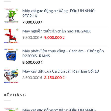
360.000.000 ₫.
Máy xát gạo động cơ Xăng -Dầu UN 6N40-
9FC21 X
7.000.000
₫
Máy nghiền thức ăn chăn nuôi NB 24BX
Giá
Giá
9.300.000
₫
9.000.000
₫
gốc
hiện
là:
tại
Máy phát điện chạy xăng – Cách âm – Chống ồn
9.300.000 ₫.
là:
R2200iS- RAMS
9.000.000 ₫.
8.600.000
₫
Máy xay thịt Cua Cá Đùn cám đa năng Cối 10
Giá
Giá
3.500.000
₫
3.150.000
₫
gốc
hiện
là:
tại
3.500.000 ₫.
là:
XẾP HẠNG
3.150.000 ₫.
Máy xát gạo động cơ Xăng -Dầu UN 6N40-