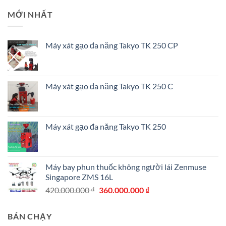
MỚI NHẤT
Máy xát gạo đa năng Takyo TK 250 CP
Máy xát gạo đa năng Takyo TK 250 C
Máy xát gạo đa năng Takyo TK 250
Máy bay phun thuốc không người lái Zenmuse
Singapore ZMS 16L
Giá
Giá
420.000.000
₫
360.000.000
₫
gốc
hiện
là:
tại
BÁN CHẠY
420.000.000 ₫.
là: