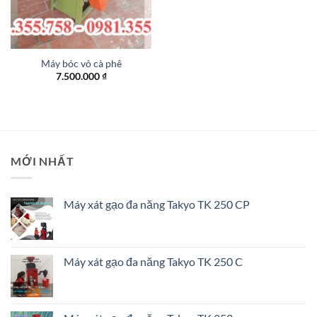
Máy bóc vỏ cà phê
7.500.000
₫
MỚI NHẤT
Máy xát gạo đa năng Takyo TK 250 CP
Máy xát gạo đa năng Takyo TK 250 C