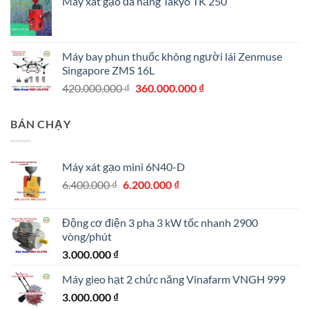
Máy xát gạo đa năng Takyo TK 250
Máy bay phun thuốc không người lái Zenmuse
Singapore ZMS 16L
Giá
Giá
420.000.000
₫
360.000.000
₫
gốc
hiện
là:
tại
BÁN CHẠY
420.000.000 ₫.
là:
360.000.000 ₫.
Máy xát gạo mini 6N40-D
Giá
Giá
6.400.000
₫
6.200.000
₫
gốc
hiện
là:
tại
Động cơ điện 3 pha 3 kW tốc nhanh 2900
6.400.000 ₫.
là:
vòng/phút
6.200.000 ₫.
3.000.000
₫
Máy gieo hạt 2 chức năng Vinafarm VNGH 999
3.000.000
₫