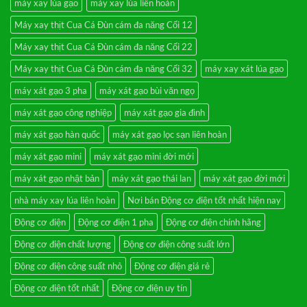
máy xay lúa gạo
máy xay lúa liên hoàn
sạn
3
Máy xay thịt Cua Cá Đùn cám đa năng Cối 12
cấp
Máy xay thịt Cua Cá Đùn cám đa năng Cối 22
Máy xay thịt Cua Cá Đùn cám đa năng Cối 32
máy xay xát lúa gạo
máy xát gạo 3 pha
máy xát gạo bùi văn ngọ
máy xát gạo công nghiệp
máy xát gạo gia đình
máy xát gạo hàn quốc
máy xát gạo lọc sạn liên hoàn
máy xát gạo mini
máy xát gạo mini đời mới
máy xát gạo nhật bản
máy xát gạo thái lan
máy xát gạo đời mới
nhà máy xay lúa liên hoàn
Nơi bán Động cơ điện tốt nhất hiện nay
Động cơ điện
Động cơ điện 1 pha
Động cơ điện chính hãng
Động cơ điện chất lượng
Động cơ điện công suất lớn
Động cơ điện công suất nhỏ
Động cơ điện giá rẻ
Động cơ điện tốt nhất
Động cơ điện uy tín