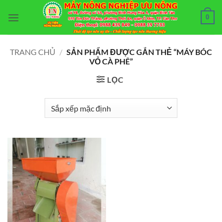
Bỏ
0
qua
nội
dung
TRANG CHỦ
/
SẢN PHẨM ĐƯỢC GẮN THẺ “MÁY BÓC
VỎ CÀ PHÊ”
LỌC