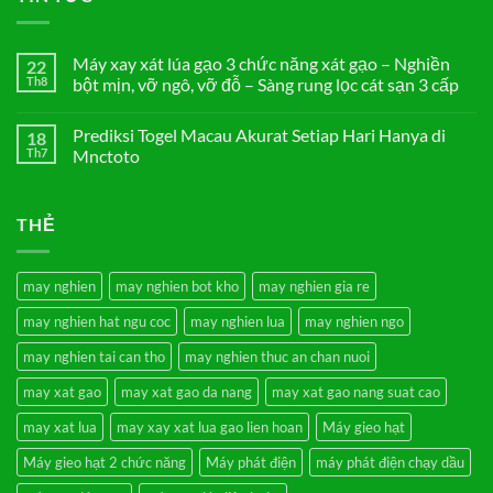
Máy xay xát lúa gạo 3 chức năng xát gạo – Nghiền
22
Th8
bột mịn, vỡ ngô, vỡ đỗ – Sàng rung lọc cát sạn 3 cấp
Không
có
Prediksi Togel Macau Akurat Setiap Hari Hanya di
18
bình
luận
Th7
Mnctoto
ở
Máy
Không
xay
có
xát
bình
THẺ
lúa
luận
gạo
ở
3
Prediksi
chức
Togel
năng
Macau
may nghien
may nghien bot kho
may nghien gia re
xát
Akurat
gạo
Setiap
may nghien hat ngu coc
may nghien lua
may nghien ngo
–
Hari
Nghiền
Hanya
bột
di
may nghien tai can tho
may nghien thuc an chan nuoi
mịn,
Mnctoto
vỡ
may xat gao
may xat gao da nang
may xat gao nang suat cao
ngô,
vỡ
đỗ
may xat lua
may xay xat lua gao lien hoan
Máy gieo hạt
–
Sàng
Máy gieo hạt 2 chức năng
Máy phát điện
máy phát điện chạy dầu
rung
lọc
cát