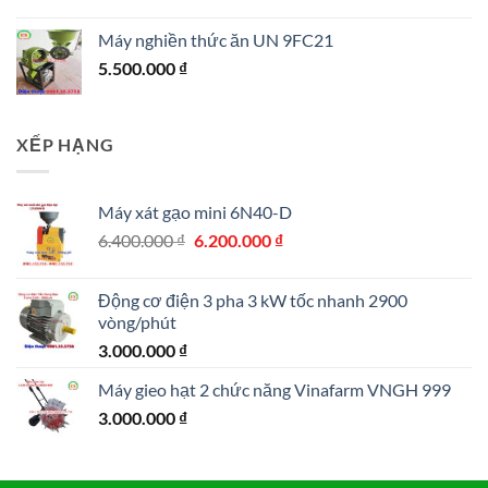
Máy nghiền thức ăn UN 9FC21
5.500.000
₫
XẾP HẠNG
Máy xát gạo mini 6N40-D
Giá
Giá
6.400.000
₫
6.200.000
₫
gốc
hiện
là:
tại
Động cơ điện 3 pha 3 kW tốc nhanh 2900
6.400.000 ₫.
là:
vòng/phút
6.200.000 ₫.
3.000.000
₫
Máy gieo hạt 2 chức năng Vinafarm VNGH 999
3.000.000
₫