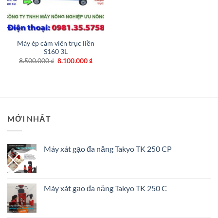
Máy ép cám viên trục liền
S160 3L
Giá
Giá
8.500.000
₫
8.100.000
₫
gốc
hiện
là:
tại
8.500.000 ₫.
là:
8.100.000 ₫.
MỚI NHẤT
Máy xát gạo đa năng Takyo TK 250 CP
Máy xát gạo đa năng Takyo TK 250 C