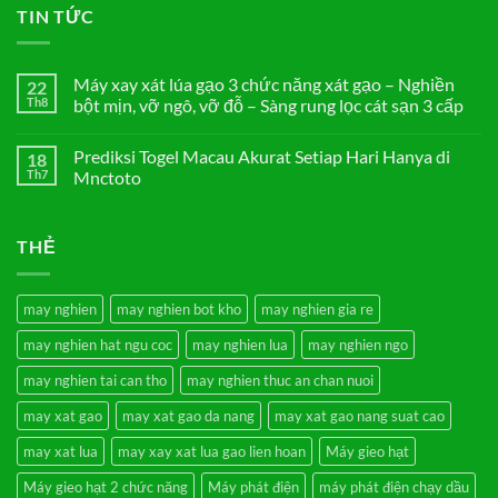
TIN TỨC
Máy xay xát lúa gạo 3 chức năng xát gạo – Nghiền
22
Th8
bột mịn, vỡ ngô, vỡ đỗ – Sàng rung lọc cát sạn 3 cấp
Không
có
Prediksi Togel Macau Akurat Setiap Hari Hanya di
18
bình
luận
Th7
Mnctoto
ở
Máy
Không
xay
có
xát
bình
THẺ
lúa
luận
gạo
ở
3
Prediksi
chức
Togel
năng
Macau
may nghien
may nghien bot kho
may nghien gia re
xát
Akurat
gạo
Setiap
may nghien hat ngu coc
may nghien lua
may nghien ngo
–
Hari
Nghiền
Hanya
bột
di
may nghien tai can tho
may nghien thuc an chan nuoi
mịn,
Mnctoto
vỡ
may xat gao
may xat gao da nang
may xat gao nang suat cao
ngô,
vỡ
đỗ
may xat lua
may xay xat lua gao lien hoan
Máy gieo hạt
–
Sàng
Máy gieo hạt 2 chức năng
Máy phát điện
máy phát điện chạy dầu
rung