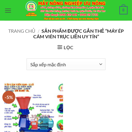
Bỏ
0
qua
nội
dung
TRANG CHỦ
/
SẢN PHẨM ĐƯỢC GẮN THẺ “MÁY ÉP
CÁM VIÊN TRỤC LIỀN UY TÍN”
LỌC
-5%