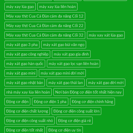
lọc
cát
máy xay lúa gạo
máy xay lúa liên hoàn
sạn
3
Máy xay thịt Cua Cá Đùn cám đa năng Cối 12
cấp
Máy xay thịt Cua Cá Đùn cám đa năng Cối 22
Máy xay thịt Cua Cá Đùn cám đa năng Cối 32
máy xay xát lúa gạo
máy xát gạo 3 pha
máy xát gạo bùi văn ngọ
máy xát gạo công nghiệp
máy xát gạo gia đình
máy xát gạo hàn quốc
máy xát gạo lọc sạn liên hoàn
máy xát gạo mini
máy xát gạo mini đời mới
máy xát gạo nhật bản
máy xát gạo thái lan
máy xát gạo đời mới
nhà máy xay lúa liên hoàn
Nơi bán Động cơ điện tốt nhất hiện nay
Động cơ điện
Động cơ điện 1 pha
Động cơ điện chính hãng
Động cơ điện chất lượng
Động cơ điện công suất lớn
Động cơ điện công suất nhỏ
Động cơ điện giá rẻ
Động cơ điện tốt nhất
Động cơ điện uy tín