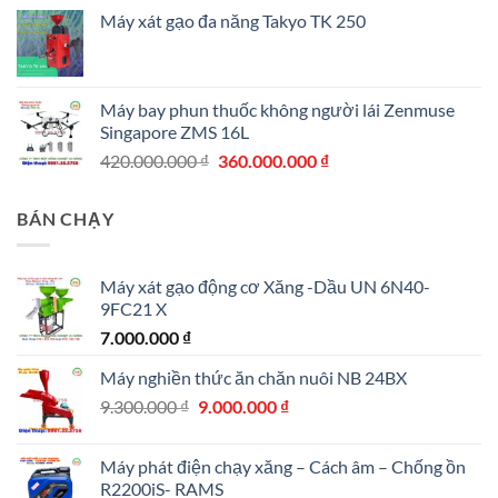
Máy xát gạo đa năng Takyo TK 250
Máy bay phun thuốc không người lái Zenmuse
Singapore ZMS 16L
Giá
Giá
420.000.000
₫
360.000.000
₫
gốc
hiện
là:
tại
BÁN CHẠY
420.000.000 ₫.
là:
360.000.000 ₫.
Máy xát gạo động cơ Xăng -Dầu UN 6N40-
9FC21 X
7.000.000
₫
Máy nghiền thức ăn chăn nuôi NB 24BX
Giá
Giá
9.300.000
₫
9.000.000
₫
gốc
hiện
là:
tại
Máy phát điện chạy xăng – Cách âm – Chống ồn
9.300.000 ₫.
là:
R2200iS- RAMS