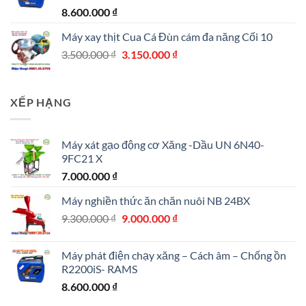
9.000.000 ₫.
8.600.000
₫
Máy xay thịt Cua Cá Đùn cám đa năng Cối 10
Giá
Giá
3.500.000
₫
3.150.000
₫
gốc
hiện
là:
tại
3.500.000 ₫.
là:
XẾP HẠNG
3.150.000 ₫.
Máy xát gạo động cơ Xăng -Dầu UN 6N40-
9FC21 X
7.000.000
₫
Máy nghiền thức ăn chăn nuôi NB 24BX
Giá
Giá
9.300.000
₫
9.000.000
₫
gốc
hiện
là:
tại
Máy phát điện chạy xăng – Cách âm – Chống ồn
9.300.000 ₫.
là:
R2200iS- RAMS
9.000.000 ₫.
8.600.000
₫