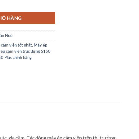
Plus số lượng
IỎ HÀNG
ăn Nuôi
cám viên tốt nhất
,
Máy ép
ép cám viên trục đứng S150
0 Plus chính hãng
 súc, gia cầm. Các dòng máy ép cám viên trên thị trường