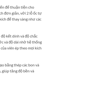
7.900.000 ₫.
iến để thuận tiện cho
h đơn giản, với 2 lỗ ốc tự
kích để thay sàng như các
 độ kết dính và độ chắc
ớc và độ dài nhờ hệ thống
 của viên ép theo mọi kích
tạo bằng thép các bon và
, giúp tăng độ bền và