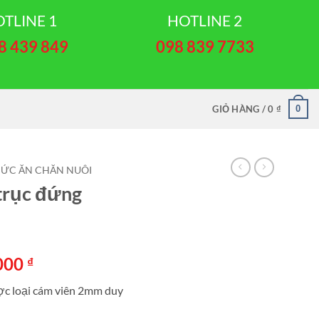
TLINE 1
HOTLINE 2
8 439 849
098 839 7733
0
GIỎ HÀNG /
0
₫
HỨC ĂN CHĂN NUÔI
trục đứng
Giá
.000
₫
hiện
ược loại cám viên 2mm duy
tại
000 ₫.
là: