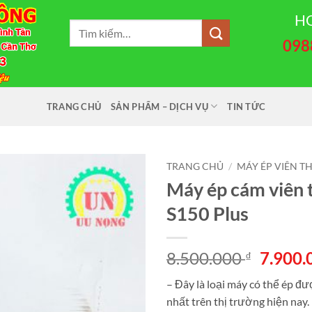
HO
Tìm
098
kiếm:
TRANG CHỦ
SẢN PHẨM – DỊCH VỤ
TIN TỨC
TRANG CHỦ
/
MÁY ÉP VIÊN T
Máy ép cám viên 
S150 Plus
Giá
8.500.000
7.900
₫
gốc
– Đây là loại máy có thể ép đ
là:
nhất trên thị trường hiện nay.
8.500.