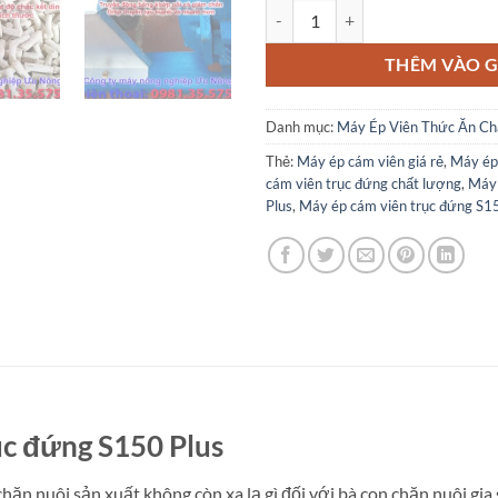
Máy ép cám viên trục đứng S150 
THÊM VÀO G
Danh mục:
Máy Ép Viên Thức Ăn Ch
Thẻ:
Máy ép cám viên giá rẻ
,
Máy ép 
cám viên trục đứng chất lượng
,
Máy 
Plus
,
Máy ép cám viên trục đứng S15
ục đứng S150 Plus
hăn nuôi sản xuất không còn xa lạ gì đối với bà con chăn nuôi gia