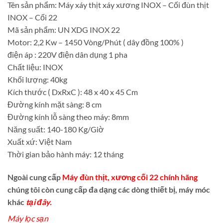
Tên sản phẩm: Máy xáy thịt xáy xương INOX – Cối đùn thịt
INOX – Cối 22
Mã sản phẩm: UN XDG INOX 22
Motor: 2,2 Kw – 1450 Vòng/Phút ( dây đồng 100% )
điện áp : 220V điện dân dụng 1 pha
Chất liệu: INOX
Khối lượng: 40kg
Kích thước ( DxRxC ): 48 x 40 x 45 Cm
Đường kính mặt sàng: 8 cm
Đường kính lỗ sàng theo máy: 8mm
Năng suất: 140-180 Kg/Giờ
Xuất xứ: Việt Nam
Thời gian bảo hành máy: 12 tháng
Ngoài cung cấp
Máy đùn thịt, xương cối 22 chính hãng
chúng tôi còn cung cấp đa dạng các dòng thiết bị, máy móc
khác
tại đây.
Máy lọc sạn