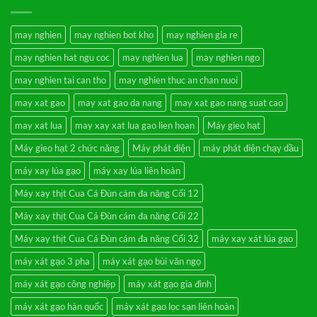
gạo
ở
3
Prediksi
chức
Togel
năng
Macau
may nghien
may nghien bot kho
may nghien gia re
xát
Akurat
gạo
Setiap
may nghien hat ngu coc
may nghien lua
may nghien ngo
–
Hari
Nghiền
Hanya
bột
di
may nghien tai can tho
may nghien thuc an chan nuoi
mịn,
Mnctoto
vỡ
may xat gao
may xat gao da nang
may xat gao nang suat cao
ngô,
vỡ
đỗ
may xat lua
may xay xat lua gao lien hoan
Máy gieo hạt
–
Sàng
Máy gieo hạt 2 chức năng
Máy phát điện
máy phát điện chạy dầu
rung
lọc
cát
máy xay lúa gạo
máy xay lúa liên hoàn
sạn
3
Máy xay thịt Cua Cá Đùn cám đa năng Cối 12
cấp
Máy xay thịt Cua Cá Đùn cám đa năng Cối 22
Máy xay thịt Cua Cá Đùn cám đa năng Cối 32
máy xay xát lúa gạo
máy xát gạo 3 pha
máy xát gạo bùi văn ngọ
máy xát gạo công nghiệp
máy xát gạo gia đình
máy xát gạo hàn quốc
máy xát gạo lọc sạn liên hoàn