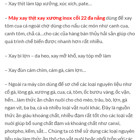
– Xay thịt làm lạp xưởng, xúc xích, pate…
–
Máy xay thịt xay xương inox cối 22 đa năng
dùng để xay
tôm cua cá ngoài chợ dùng cho nấu các món như canh cua,
canh tôm, chả cá…cho các của hàng bán thủy hải sản giúp cho
quá trình chế biến được nhanh hơn rất nhiều.
– Xay bì lợn – da heo, xay mỡ khổ, xay tóp mỡ làm
– Xay đùn cám chim, cám gà, cám lợn…
– Ngoài ra máy còn dùng để sơ chế các loại nguyên liệu như
cổ gà, lòng gà, xương gà, cua, cá, tôm, ốc bươu vàng, ốc vặn,
hến…làm thức ăn chăn nuôi cho chó mèo, trâu, bò, lợn, gà
ngan vịt, ba ba, cá và nhiều loại vật nuôi khác. Đây là nguồn
thức ăn giàu khoáng chất, nhiều đạm rất tốt cho các loại vật
nuôi giúp bổ sung chất đạm và khoáng chất như canxi,
photpho, kẽm, sắt… Chúng ta có thể sử dụng các loại nguyên
liệu này làm thức ăn thô cho vật nuôi hoặc phối trộn với các