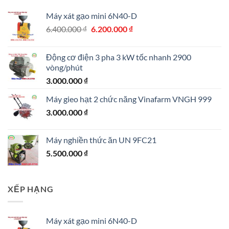
360.000.000 ₫.
Máy xát gạo mini 6N40-D
Giá
Giá
6.400.000
₫
6.200.000
₫
gốc
hiện
là:
tại
Động cơ điện 3 pha 3 kW tốc nhanh 2900
6.400.000 ₫.
là:
vòng/phút
6.200.000 ₫.
3.000.000
₫
Máy gieo hạt 2 chức năng Vinafarm VNGH 999
3.000.000
₫
Máy nghiền thức ăn UN 9FC21
5.500.000
₫
XẾP HẠNG
Máy xát gạo mini 6N40-D