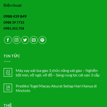
Điện thoại:
0988 439 849
0988 39 7733
0981.355.758
TIN TỨC
Máy xay xát lúa gạo 3 chức năng xát gạo – Nghiền
22
Th8
bột mịn, vỡ ngô, vỡ đỗ – Sàng rung lọc cát sạn 3 cấp
Không
có
Prediksi Togel Macau Akurat Setiap Hari Hanya di
18
bình
luận
Th7
Mnctoto
ở
Máy
Không
xay
có
xát
bình
THẺ
lúa
luận