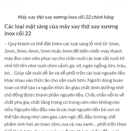
Máy xay thịt xay xương inox cối 22 chính hãng
Các loại mặt sàng của máy xay thịt xay xương
inox cối 22
– Quý khách có thể đặt thêm các loại sàng lỗ nhỏ từ 1mm,
2mm, 3mm, 4mm, 5mm hoặc 6mm để biến chiếc máy thành
máy đùn cám viên phục vụ cho chăn nuôi các loại vật nuôi từ
nhỏ tới lớn như nuôi chim cảnh, gà, vịt, ngân ngỗng, lợn, trâu,
bò… Giúp vật nuôi dễ ăn và dễ phối trộn các loại nguyên liệu
khác nhau vào thức ăn cho vận nuôi hơn. Người dùng hoàn
toàn có thể tạo ra nguồn thức ăn giàu chất dinh dưỡng nhờ
chủ động được thành phần nguyên liệu. Chắc chắn nỗi lo về
chất phụ gia, chất tăng trọng có trong cám viên không còn
nữa. Nguyên liệu đầu vào là các loại nguyên liệu bà con có
thể tận dụng như cám gạo, cám ngô, đỗ, đậu tương, chế
phẩm sinh học an toàn, tôm, cua cá, rau xanh… phối trộn theo