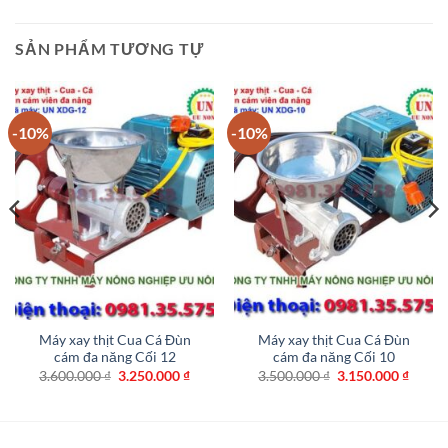
SẢN PHẨM TƯƠNG TỰ
-10%
-10%
Máy xay thịt Cua Cá Đùn
Máy xay thịt Cua Cá Đùn
cám đa năng Cối 12
cám đa năng Cối 10
Giá
Giá
Giá
Giá
3.600.000
₫
3.250.000
₫
3.500.000
₫
3.150.000
₫
gốc
hiện
gốc
hiện
là:
tại
là:
tại
3.600.000 ₫.
là:
3.500.000 ₫.
là:
0.000 ₫.
3.250.000 ₫.
3.150.