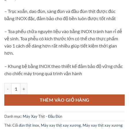
5.530.000 ₫.
– Trục xoắn, dao đùn, sàng đùn và đầu đùn thịt được đúc
bằng INOX đặc, đảm bảo cho độ bền luôn được tốt nhất
– Toa phếu chữa nguyên liệu vào bằng INOX tránh han rỉ dễ
vệ sinh. Toa phễu có kích thước lớn có thể cho thực phẩm
vào 1 cách dễ dàng hơn rất nhiều giúp tiết kiệm thới gian
hơn.
– Khung bệ bằng INOX theo thiết kế đảm bảo độ vững chắc
cho chiếc máy trong quá trình vận hành
Máy xay thịt xay xương inox cối 22 số lượng
THÊM VÀO GIỎ HÀNG
Danh mục:
Máy Xay Thịt - Đầu Đùn
Thẻ:
Cối đùn thịt inox
,
Máy xay thịt xay xương
,
Máy xay thịt xay xương