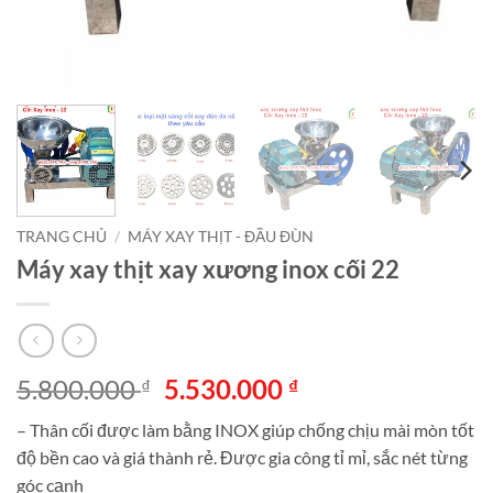
TRANG CHỦ
/
MÁY XAY THỊT - ĐẦU ĐÙN
Máy xay thịt xay xương inox cối 22
Giá
Giá
5.800.000
5.530.000
₫
₫
gốc
hiện
– Thân cối được làm bằng INOX giúp chống chịu mài mòn tốt
là:
tại
độ bền cao và giá thành rẻ. Được gia công tỉ mỉ, sắc nét từng
5.800.000 ₫.
là:
góc cạnh