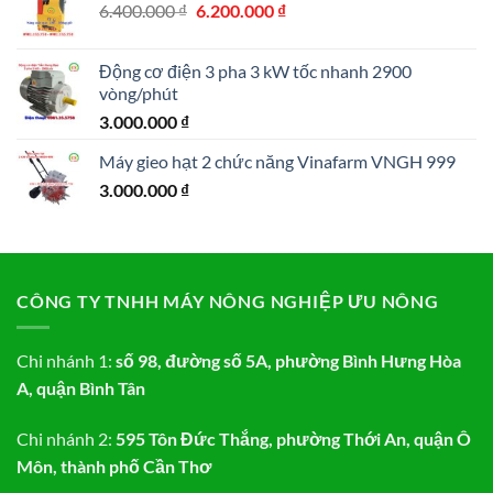
Giá
Giá
6.400.000
₫
6.200.000
₫
gốc
hiện
là:
tại
Động cơ điện 3 pha 3 kW tốc nhanh 2900
6.400.000 ₫.
là:
vòng/phút
6.200.000 ₫.
3.000.000
₫
Máy gieo hạt 2 chức năng Vinafarm VNGH 999
3.000.000
₫
CÔNG TY TNHH MÁY NÔNG NGHIỆP ƯU NÔNG
Chi nhánh 1:
số 98, đường số 5A, phường Bình Hưng Hòa
A, quận Bình Tân
Chi nhánh 2:
595 Tôn Đức Thắng, phường Thới An, quận Ô
Môn, thành phố Cần Thơ