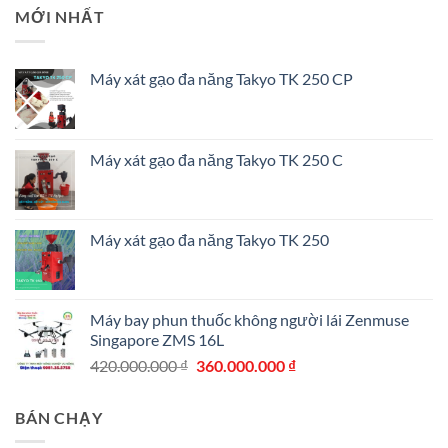
MỚI NHẤT
Máy xát gạo đa năng Takyo TK 250 CP
Máy xát gạo đa năng Takyo TK 250 C
Máy xát gạo đa năng Takyo TK 250
Máy bay phun thuốc không người lái Zenmuse
Singapore ZMS 16L
Giá
Giá
420.000.000
₫
360.000.000
₫
gốc
hiện
là:
tại
BÁN CHẠY
420.000.000 ₫.
là: