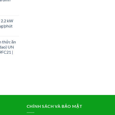
 2.2 kW
ng/phút
n thức ăn
 dao) UN
9FC21 |
CHÍNH SÁCH VÀ BẢO MẬT