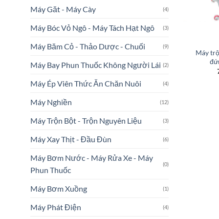
Máy Găt - Máy Cày
(4)
Máy Bóc Vỏ Ngô - Máy Tách Hạt Ngô
(3)
Máy Băm Cỏ - Thảo Dược - Chuối
(9)
Máy trộ
đứ
Máy Bay Phun Thuốc Không Người Lái
(2)
Máy Ép Viên Thức Ăn Chăn Nuôi
(4)
Máy Nghiền
(12)
Máy Trộn Bột - Trộn Nguyên Liệu
(3)
Máy Xay Thịt - Đầu Đùn
(6)
Máy Bơm Nước - Máy Rửa Xe - Máy
(0)
Phun Thuốc
Máy Bơm Xuồng
(1)
Máy Phát Điện
(4)