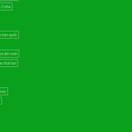
 3 pha
o hàn quốc
ni đời mới
o thái lan
 nay