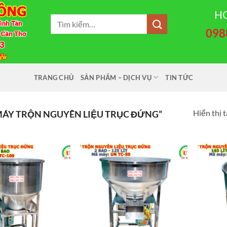
HO
Tìm
098
kiếm:
TRANG CHỦ
SẢN PHẨM – DỊCH VỤ
TIN TỨC
Hiển thị t
ÁY TRỘN NGUYÊN LIỆU TRỤC ĐỨNG”