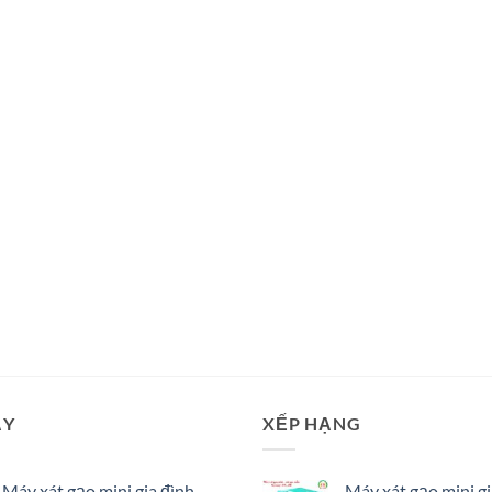
ẠY
XẾP HẠNG
Máy xát gạo mini gia đình
Máy xát gạo mini gi