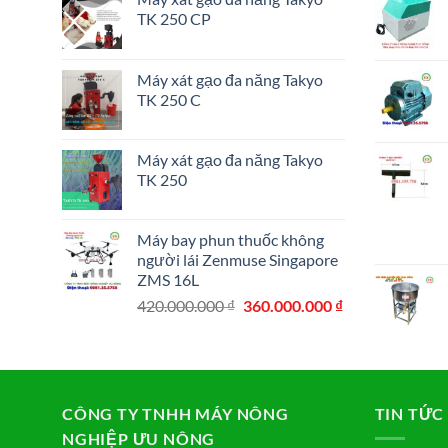
TK 250 CP
Máy xát gạo đa năng Takyo
TK 250 C
Máy xát gạo đa năng Takyo
TK 250
Máy bay phun thuốc không
người lái Zenmuse Singapore
ZMS 16L
Giá
Giá
420.000.000
₫
360.000.000
₫
gốc
hiện
là:
tại
420.000.000 ₫.
là:
360.000.000 ₫.
CÔNG TY TNHH MÁY NÔNG
TIN TỨC
NGHIỆP ƯU NÔNG