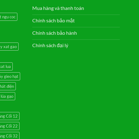
Mua hàng và thanh toán
t ngu coc
Chính sách bảo mật
Chính sách bảo hành
Chính sách đại lý
y xat gao
at lua
y gieo hạt
hát điện
lúa gạo
ăng Cối 12
ăng Cối 22
ăng Cối 32