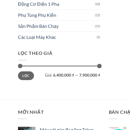
Động Cơ Điện 1 Pha
(10)
Phụ Tùng Phụ Kiện
(12)
Sản Phẩm Bán Chạy
(15)
Các Loại Máy Khác
(5)
LỌC THEO GIÁ
Giá
Giá
Giá:
6.400.000 ₫
—
7.900.000 ₫
LỌC
tối
tối
thiểu
đa
MỚI NHẤT
BÁN CH
Máy xát gạo đa năng Takyo