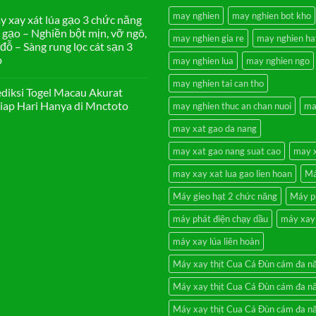
may nghien
may nghien bot kho
 xay xát lúa gạo 3 chức năng
 gạo – Nghiền bột mịn, vỡ ngô,
may nghien gia re
may nghien ha
đỗ – Sàng rung lọc cát sạn 3
p
may nghien lua
may nghien ngo
ng
may nghien tai can tho
diksi Togel Macau Akurat
iap Hari Hanya di Mnctoto
may nghien thuc an chan nuoi
ma
ng
may xat gao da nang
may xat gao nang suat cao
may x
iksi
may xay xat lua gao lien hoan
Má
l
au
at
Máy gieo hạt 2 chức năng
Máy p
ap
máy phát điện chạy dầu
máy xay 
ền
ya
oto
máy xay lúa liên hoàn
Máy xay thịt Cua Cá Đùn cám đa n
Máy xay thịt Cua Cá Đùn cám đa n
Máy xay thịt Cua Cá Đùn cám đa n