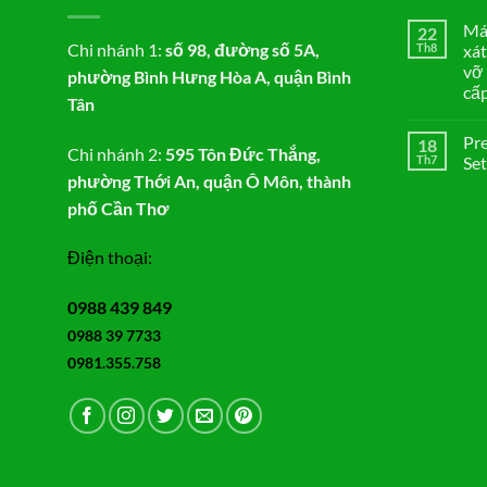
Máy
22
Chi nhánh 1:
số 98, đường số 5A,
Th8
xát
vỡ 
phường Bình Hưng Hòa A, quận Bình
cấ
Tân
Khô
có
Pre
18
bình
Chi nhánh 2:
595 Tôn Đức Thắng,
luận
Th7
Set
ở
phường Thới An, quận Ô Môn, thành
Máy
Khô
xay
có
phố Cần Thơ
xát
bình
lúa
luận
gạo
ở
Điện thoại:
3
Pred
chức
Toge
năng
Mac
xát
Akur
0988 439 849
gạo
Seti
–
Hari
0988 39 7733
Nghi
Han
bột
di
0981.355.758
mịn,
Mnct
vỡ
ngô,
vỡ
đỗ
–
Sàng
rung
lọc