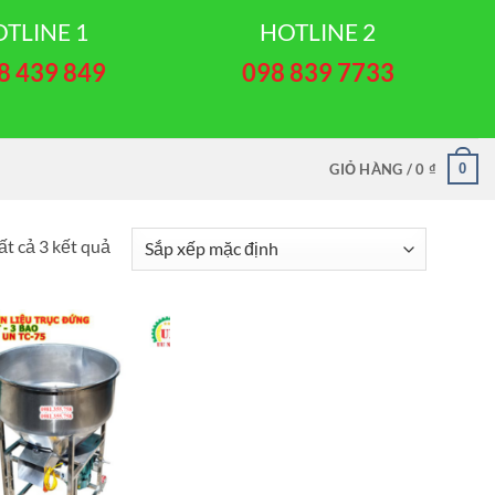
TLINE 1
HOTLINE 2
8 439 849
098 839 7733
0
GIỎ HÀNG /
0
₫
ất cả 3 kết quả