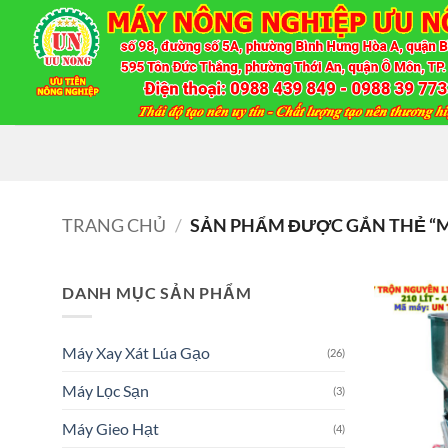
Bỏ
qua
nội
dung
TRANG CHỦ
/
SẢN PHẨM ĐƯỢC GẮN THẺ “M
DANH MỤC SẢN PHẨM
Máy Xay Xát Lúa Gạo
(26)
Máy Lọc Sạn
(3)
Máy Gieo Hạt
(4)