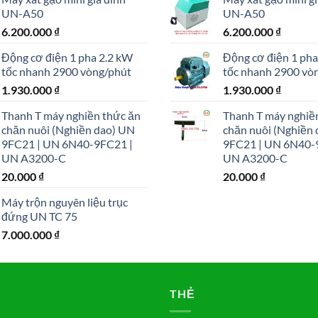
UN-A50
UN-A50
6.200.000
₫
6.200.000
₫
Động cơ điện 1 pha 2.2 kW
Động cơ điện 1 pha
tốc nhanh 2900 vòng/phút
tốc nhanh 2900 vò
1.930.000
₫
1.930.000
₫
Thanh T máy nghiền thức ăn
Thanh T máy nghiề
chăn nuôi (Nghiền dao) UN
chăn nuôi (Nghiền
9FC21 | UN 6N40-9FC21 |
9FC21 | UN 6N40-
UN A3200-C
UN A3200-C
20.000
₫
20.000
₫
Máy trộn nguyên liệu trục
đứng UN TC 75
7.000.000
₫
THẺ