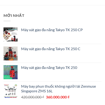
là:
tại
11.700.000 ₫.
là:
10.50
MỚI NHẤT
Máy xát gạo đa năng Takyo TK 250 CP
Máy xát gạo đa năng Takyo TK 250 C
Máy xát gạo đa năng Takyo TK 250
Máy bay phun thuốc không người lái Zenmuse
Singapore ZMS 16L
Giá
Giá
420.000.000
₫
360.000.000
₫
gốc
hiện