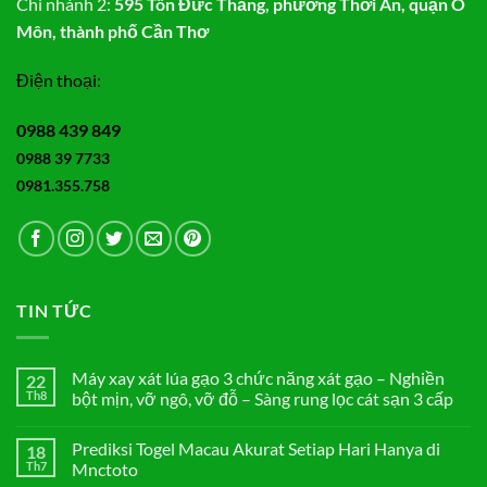
Chi nhánh 2:
595 Tôn Đức Thắng, phường Thới An, quận Ô
Môn, thành phố Cần Thơ
Điện thoại:
0988 439 849
0988 39 7733
0981.355.758
TIN TỨC
Máy xay xát lúa gạo 3 chức năng xát gạo – Nghiền
22
Th8
bột mịn, vỡ ngô, vỡ đỗ – Sàng rung lọc cát sạn 3 cấp
Không
có
Prediksi Togel Macau Akurat Setiap Hari Hanya di
18
bình
luận
Th7
Mnctoto
ở