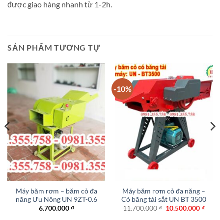
được giao hàng nhanh từ 1-2h.
SẢN PHẨM TƯƠNG TỰ
-10%
Máy băm rơm – băm cỏ đa
Máy băm rơm cỏ đa năng –
năng Ưu Nông UN 9ZT-0.6
Có băng tải sắt UN BT 3500
Giá
Giá
6.700.000
₫
11.700.000
₫
10.500.000
₫
gốc
hiện