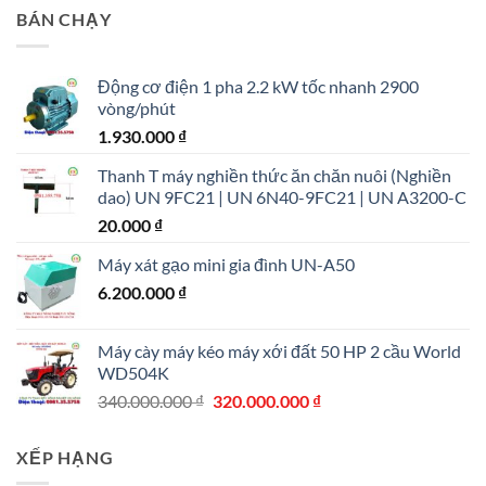
là:
tại
BÁN CHẠY
420.000.000 ₫.
là:
360.000.000 ₫.
Động cơ điện 1 pha 2.2 kW tốc nhanh 2900
vòng/phút
1.930.000
₫
Thanh T máy nghiền thức ăn chăn nuôi (Nghiền
dao) UN 9FC21 | UN 6N40-9FC21 | UN A3200-C
20.000
₫
Máy xát gạo mini gia đình UN-A50
6.200.000
₫
Máy cày máy kéo máy xới đất 50 HP 2 cầu World
WD504K
Giá
Giá
340.000.000
₫
320.000.000
₫
gốc
hiện
là:
tại
XẾP HẠNG
340.000.000 ₫.
là: