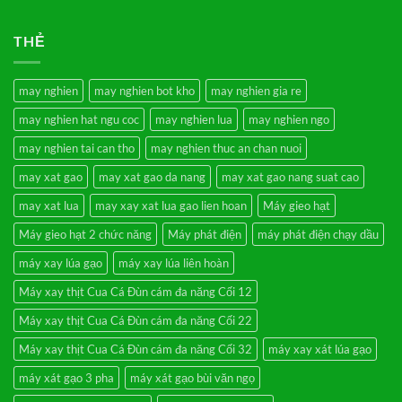
Máy
Không
xay
có
xát
bình
THẺ
lúa
luận
gạo
ở
3
Prediksi
chức
Togel
năng
Macau
may nghien
may nghien bot kho
may nghien gia re
xát
Akurat
gạo
Setiap
may nghien hat ngu coc
may nghien lua
may nghien ngo
–
Hari
Nghiền
Hanya
bột
di
may nghien tai can tho
may nghien thuc an chan nuoi
mịn,
Mnctoto
vỡ
may xat gao
may xat gao da nang
may xat gao nang suat cao
ngô,
vỡ
đỗ
may xat lua
may xay xat lua gao lien hoan
Máy gieo hạt
–
Sàng
Máy gieo hạt 2 chức năng
Máy phát điện
máy phát điện chạy dầu
rung
lọc
cát
máy xay lúa gạo
máy xay lúa liên hoàn
sạn
3
Máy xay thịt Cua Cá Đùn cám đa năng Cối 12
cấp
Máy xay thịt Cua Cá Đùn cám đa năng Cối 22
Máy xay thịt Cua Cá Đùn cám đa năng Cối 32
máy xay xát lúa gạo
máy xát gạo 3 pha
máy xát gạo bùi văn ngọ