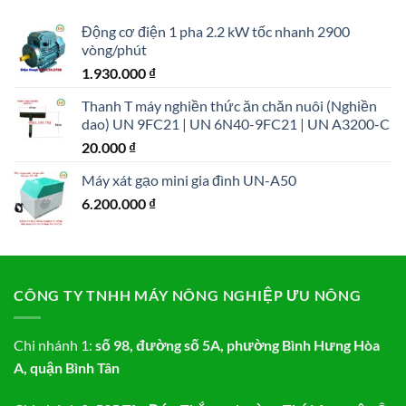
320.000.000 ₫.
Động cơ điện 1 pha 2.2 kW tốc nhanh 2900
vòng/phút
1.930.000
₫
Thanh T máy nghiền thức ăn chăn nuôi (Nghiền
dao) UN 9FC21 | UN 6N40-9FC21 | UN A3200-C
20.000
₫
Máy xát gạo mini gia đình UN-A50
6.200.000
₫
CÔNG TY TNHH MÁY NÔNG NGHIỆP ƯU NÔNG
Chi nhánh 1:
số 98, đường số 5A, phường Bình Hưng Hòa
A, quận Bình Tân