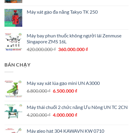
Máy xát gạo đa năng Takyo TK 250
Máy bay phun thuốc không người lái Zenmuse
Singapore ZMS 16L
Giá
Giá
420.000.000
₫
360.000.000
₫
gốc
hiện
là:
tại
BÁN CHẠY
420.000.000 ₫.
là:
360.000.000 ₫.
Máy xay xát lúa gạo mini UN A3000
Giá
Giá
6.800.000
₫
6.500.000
₫
gốc
hiện
là:
tại
Máy thái chuối 2 chức năng Ưu Nông UN TC 2CN
6.800.000 ₫.
là:
Giá
Giá
4.200.000
₫
4.000.000
₫
6.500.000 ₫.
gốc
hiện
là:
tại
Máy gieo hạt 304 KAWAVN KW 0710