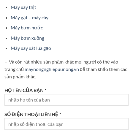
Máy xay thịt
Máy gặt – máy cày
Máy bơm nước
Máy bơm xuồng
Máy xay xát lúa gạo
– Và còn rất nhiều sản phẩm khác mọi người có thể vào
trang chủ
maynongnghiepuunong.vn
để tham khảo thêm các
sản phẩm khác.
HỌ TÊN CỦA BẠN *
SỐ ĐIỆN THOẠI LIÊN HỆ *