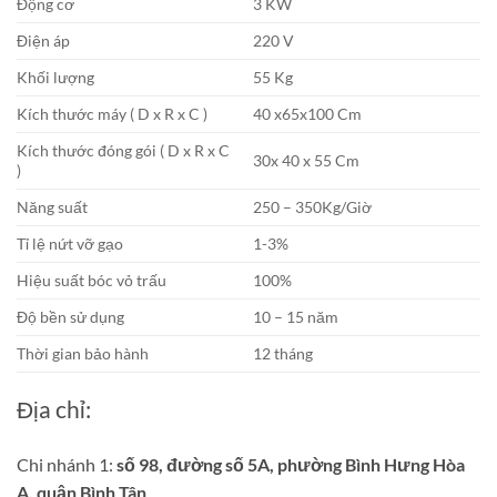
Động cơ
3 KW
Điện áp
220 V
Khối lượng
55 Kg
Kích thước máy ( D x R x C )
40 x65x100 Cm
Kích thước đóng gói ( D x R x C
30x 40 x 55 Cm
)
Năng suất
250 – 350Kg/Giờ
Tỉ lệ nứt vỡ gạo
1-3%
Hiệu suất bóc vỏ trấu
100%
Độ bền sử dụng
10 – 15 năm
Thời gian bảo hành
12 tháng
Địa chỉ:
Chi nhánh 1:
số 98, đường số 5A, phường Bình Hưng Hòa
A, quận Bình Tân