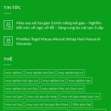
TIN TỨC
Máy xay xát lúa gạo 3 chức năng xát gạo – Nghiền
22
Th8
bột mịn, vỡ ngô, vỡ đỗ – Sàng rung lọc cát sạn 3 cấp
Không
có
Prediksi Togel Macau Akurat Setiap Hari Hanya di
18
bình
luận
Th7
Mnctoto
ở
Máy
Không
xay
có
xát
bình
THẺ
lúa
luận
gạo
ở
3
Prediksi
chức
Togel
năng
Macau
may nghien
may nghien bot kho
may nghien gia re
xát
Akurat
gạo
Setiap
may nghien hat ngu coc
may nghien lua
may nghien ngo
–
Hari
Nghiền
Hanya
bột
di
may nghien tai can tho
may nghien thuc an chan nuoi
mịn,
Mnctoto
vỡ
may xat gao
may xat gao da nang
may xat gao nang suat cao
ngô,
vỡ
đỗ
may xat lua
may xay xat lua gao lien hoan
Máy gieo hạt
–
Sàng