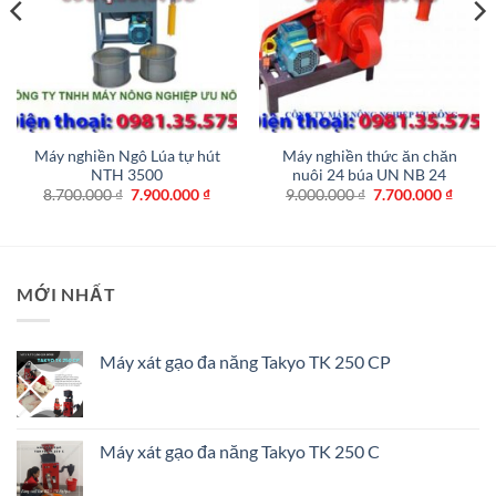
Máy nghiền Ngô Lúa tự hút
Máy nghiền thức ăn chăn
NTH 3500
nuôi 24 búa UN NB 24
Giá
Giá
Giá
Giá
8.700.000
₫
7.900.000
₫
9.000.000
₫
7.700.000
₫
gốc
hiện
gốc
hiện
là:
tại
là:
tại
8.700.000 ₫.
là:
9.000.000 ₫.
là:
7.900.000 ₫.
7.700.
MỚI NHẤT
Máy xát gạo đa năng Takyo TK 250 CP
Máy xát gạo đa năng Takyo TK 250 C