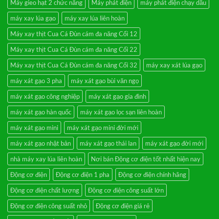
Máy gieo hạt 2 chức năng
Máy phát điện
máy phát điện chạy dầu
rung
lọc
cát
máy xay lúa gạo
máy xay lúa liên hoàn
sạn
3
Máy xay thịt Cua Cá Đùn cám đa năng Cối 12
cấp
Máy xay thịt Cua Cá Đùn cám đa năng Cối 22
Máy xay thịt Cua Cá Đùn cám đa năng Cối 32
máy xay xát lúa gạo
máy xát gạo 3 pha
máy xát gạo bùi văn ngọ
máy xát gạo công nghiệp
máy xát gạo gia đình
máy xát gạo hàn quốc
máy xát gạo lọc sạn liên hoàn
máy xát gạo mini
máy xát gạo mini đời mới
máy xát gạo nhật bản
máy xát gạo thái lan
máy xát gạo đời mới
nhà máy xay lúa liên hoàn
Nơi bán Động cơ điện tốt nhất hiện nay
Động cơ điện
Động cơ điện 1 pha
Động cơ điện chính hãng
Động cơ điện chất lượng
Động cơ điện công suất lớn
Động cơ điện công suất nhỏ
Động cơ điện giá rẻ