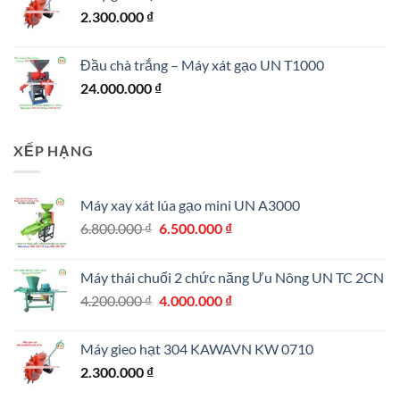
4.200.000 ₫.
là:
2.300.000
₫
4.000.000 ₫.
Đầu chà trắng – Máy xát gạo UN T1000
24.000.000
₫
XẾP HẠNG
Máy xay xát lúa gạo mini UN A3000
Giá
Giá
6.800.000
₫
6.500.000
₫
gốc
hiện
là:
tại
Máy thái chuối 2 chức năng Ưu Nông UN TC 2CN
6.800.000 ₫.
là:
Giá
Giá
4.200.000
₫
4.000.000
₫
6.500.000 ₫.
gốc
hiện
là:
tại
Máy gieo hạt 304 KAWAVN KW 0710
4.200.000 ₫.
là:
2.300.000
₫
4.000.000 ₫.