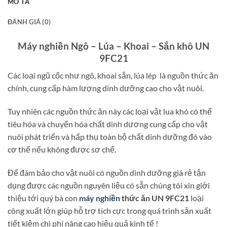
MÔ TẢ
ĐÁNH GIÁ (0)
Máy nghiền Ngô – Lúa – Khoai – Sắn khô UN
9FC21
Các loại ngũ cốc như ngô, khoai sắn, lúa lép là nguồn thức ăn
chính, cung cấp hàm lượng dinh dưỡng cao cho vật nuôi.
Tuy nhiên các nguồn thức ăn này các loại vật lua khó có thể
tiêu hóa và chuyển hóa chất dinh dương cung cấp cho vật
nuôi phát triển và hấp thụ toàn bộ chất dinh dưỡng đó vào
cơ thế nếu không được sơ chế.
Để đám bảo cho vật nuôi có nguồn dinh dưỡng giá rẻ tận
dụng được các nguồn nguyên liệu có sẵn chúng tôi xin giới
thiệu tới quý bà con
máy nghiền
thức ăn UN 9FC21
loại
công xuất lớn giúp hỗ trợ tích cực trong quá trình sản xuất
tiết kiệm chi phí nâng cao hiệu quả kinh tế !