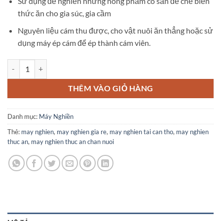
Sử dụng để nghiền những nông phẩm có sẵn để chế biến
thức ăn cho gia súc, gia cầm
Nguyên liệu cám thu được, cho vật nuôi ăn thẳng hoặc sử
dụng máy ép cám để ép thành cám viên.
Máy nghiền thức ăn UN 9FC21 số lượng
THÊM VÀO GIỎ HÀNG
Danh mục:
Máy Nghiền
Thẻ:
may nghien
,
may nghien gia re
,
may nghien tai can tho
,
may nghien
thuc an
,
may nghien thuc an chan nuoi